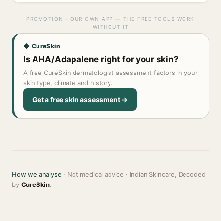
PROMOTION · OUR OWN APP — THE FREE TOOLS WORK
WITHOUT IT
◆ CureSkin
Is AHA/Adapalene right for your skin?
A free CureSkin dermatologist assessment factors in your
skin type, climate and history.
Get a free skin assessment →
How we analyse
· Not medical advice · Indian Skincare, Decoded
by
CureSkin
.