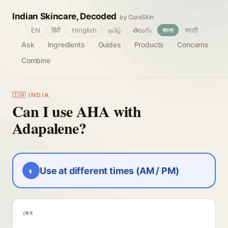
Indian Skincare, Decoded
by CureSkin
🌐
EN
हिंदी
Hinglish
தமிழ்
తెలుగు
বাংলা
मराठी
Ask
Ingredients
Guides
Products
Concerns
Combine
🇮🇳 INDIA
Can I use AHA with
Adapalene?
◐
Use at different times (AM / PM)
কেন