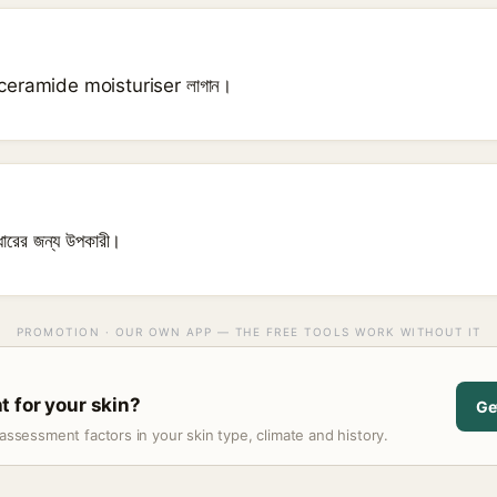
ি ceramide moisturiser লাগান।
্ধারের জন্য উপকারী।
PROMOTION · OUR OWN APP — THE FREE TOOLS WORK WITHOUT IT
 for your skin?
Ge
assessment factors in your skin type, climate and history.