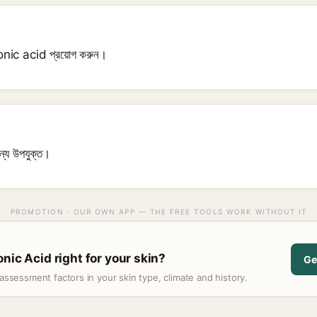
nic acid প্রয়োগ করুন।
ন্য উপযুক্ত।
PROMOTION · OUR OWN APP — THE FREE TOOLS WORK WITHOUT IT
nic Acid right for your skin?
Ge
assessment factors in your skin type, climate and history.