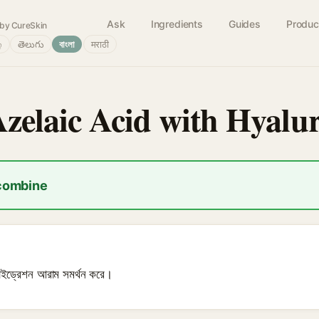
Ask
Ingredients
Guides
Produc
by CureSkin
்
తెలుగు
বাংলা
मराठी
Azelaic Acid with Hyalu
 combine
হাইড্রেশন আরাম সমর্থন করে।