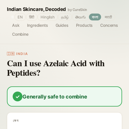
Indian Skincare, Decoded
by CureSkin
🌐
EN
हिंदी
Hinglish
தமிழ்
తెలుగు
বাংলা
मराठी
Ask
Ingredients
Guides
Products
Concerns
Combine
🇮🇳 INDIA
Can I use Azelaic Acid with
Peptides?
✓
Generally safe to combine
কেন