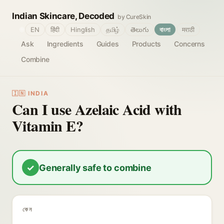
Indian Skincare, Decoded
by CureSkin
🌐
EN
हिंदी
Hinglish
தமிழ்
తెలుగు
বাংলা
मराठी
Ask
Ingredients
Guides
Products
Concerns
Combine
🇮🇳 INDIA
Can I use Azelaic Acid with
Vitamin E?
✓
Generally safe to combine
কেন