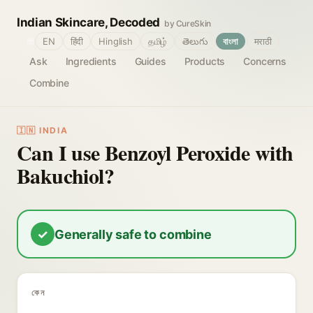
Indian Skincare, Decoded
by CureSkin
🌐
EN
हिंदी
Hinglish
தமிழ்
తెలుగు
বাংলা
मराठी
Ask
Ingredients
Guides
Products
Concerns
Combine
🇮🇳 INDIA
Can I use Benzoyl Peroxide with
Bakuchiol?
✓
Generally safe to combine
কেন