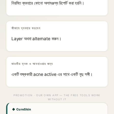
নিয়মিত ব্যবহারে কোনো অসামঞ্জস্য রিপোর্ট করা হয়নি।
কীভাবে ব্যবহার করবেন
Layer অথবা alternate করুন।
ভারতীয় ত্বক ও আবহাওয়ার জন্য
একটি শুষ্ককারী acne active এর সাথে একটি মৃদু সঙ্গী।
PROMOTION · OUR OWN APP — THE FREE TOOLS WORK
WITHOUT IT
◆ CureSkin