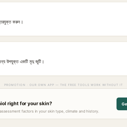
তরযুক্ত করুন।
ন্য উপযুক্ত একটি মৃদু জুটি।
PROMOTION · OUR OWN APP — THE FREE TOOLS WORK WITHOUT IT
ol right for your skin?
Ge
assessment factors in your skin type, climate and history.