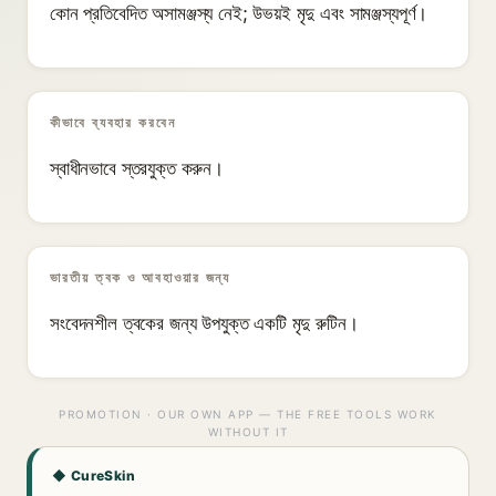
কোন প্রতিবেদিত অসামঞ্জস্য নেই; উভয়ই মৃদু এবং সামঞ্জস্যপূর্ণ।
কীভাবে ব্যবহার করবেন
স্বাধীনভাবে স্তরযুক্ত করুন।
ভারতীয় ত্বক ও আবহাওয়ার জন্য
সংবেদনশীল ত্বকের জন্য উপযুক্ত একটি মৃদু রুটিন।
PROMOTION · OUR OWN APP — THE FREE TOOLS WORK
WITHOUT IT
◆ CureSkin