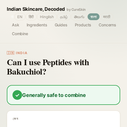
Indian Skincare, Decoded
by CureSkin
🌐
EN
हिंदी
Hinglish
தமிழ்
తెలుగు
বাংলা
मराठी
Ask
Ingredients
Guides
Products
Concerns
Combine
🇮🇳 INDIA
Can I use Peptides with
Bakuchiol?
✓
Generally safe to combine
কেন