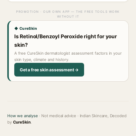
PROMOTION · OUR OWN APP — THE FREE TOOLS WORK
WITHOUT IT
◆ CureSkin
Is Retinol/Benzoyl Peroxide right for your
skin?
A free CureSkin dermatologist assessment factors in your
skin type, climate and history.
Get a free skin assessment →
How we analyse
· Not medical advice · Indian Skincare, Decoded
by
CureSkin
.