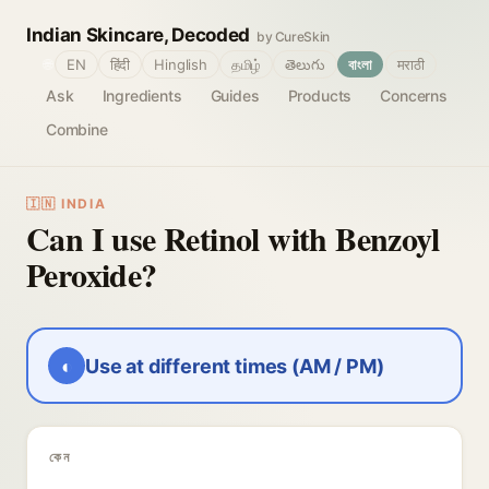
Indian Skincare, Decoded
by CureSkin
🌐
EN
हिंदी
Hinglish
தமிழ்
తెలుగు
বাংলা
मराठी
Ask
Ingredients
Guides
Products
Concerns
Combine
🇮🇳 INDIA
Can I use Retinol with Benzoyl
Peroxide?
◐
Use at different times (AM / PM)
কেন