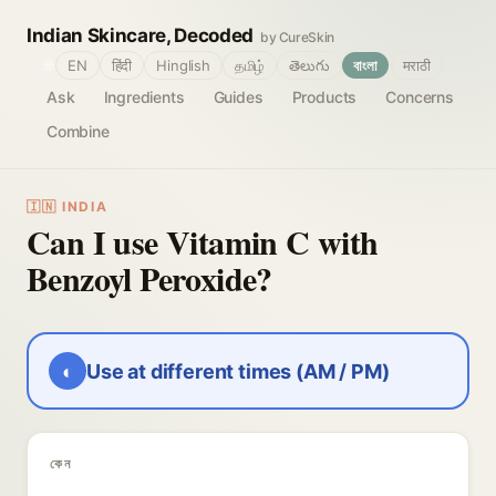
Indian Skincare, Decoded
by CureSkin
🌐
EN
हिंदी
Hinglish
தமிழ்
తెలుగు
বাংলা
मराठी
Ask
Ingredients
Guides
Products
Concerns
Combine
🇮🇳 INDIA
Can I use Vitamin C with
Benzoyl Peroxide?
◐
Use at different times (AM / PM)
কেন