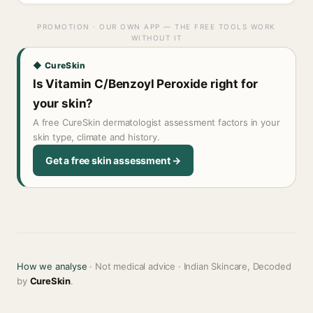
PROMOTION · OUR OWN APP — THE FREE TOOLS WORK
WITHOUT IT
◆ CureSkin
Is Vitamin C/Benzoyl Peroxide right for
your skin?
A free CureSkin dermatologist assessment factors in your
skin type, climate and history.
Get a free skin assessment →
How we analyse
· Not medical advice · Indian Skincare, Decoded
by
CureSkin
.