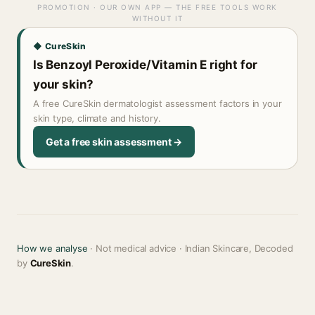
PROMOTION · OUR OWN APP — THE FREE TOOLS WORK
WITHOUT IT
◆ CureSkin
Is Benzoyl Peroxide/Vitamin E right for
your skin?
A free CureSkin dermatologist assessment factors in your
skin type, climate and history.
Get a free skin assessment →
How we analyse
· Not medical advice · Indian Skincare, Decoded
by
CureSkin
.