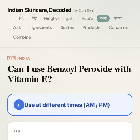
Indian Skincare, Decoded
by CureSkin
🌐
EN
हिंदी
Hinglish
தமிழ்
తెలుగు
বাংলা
मराठी
Ask
Ingredients
Guides
Products
Concerns
Combine
🇮🇳 INDIA
Can I use Benzoyl Peroxide with
Vitamin E?
◐
Use at different times (AM / PM)
কেন