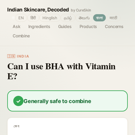
Indian Skincare, Decoded
by CureSkin
🌐
EN
हिंदी
Hinglish
தமிழ்
తెలుగు
বাংলা
मराठी
Ask
Ingredients
Guides
Products
Concerns
Combine
🇮🇳 INDIA
Can I use BHA with Vitamin
E?
✓
Generally safe to combine
কেন