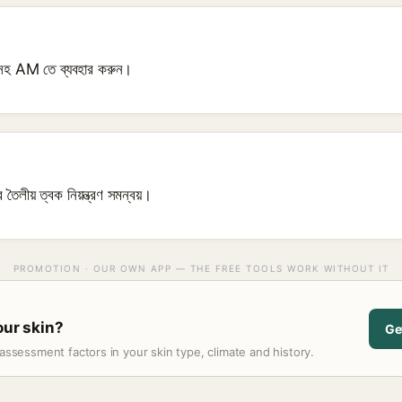
হ AM তে ব্যবহার করুন।
তৈলীয় ত্বক নিয়ন্ত্রণ সমন্বয়।
PROMOTION · OUR OWN APP — THE FREE TOOLS WORK WITHOUT IT
our skin?
Ge
assessment factors in your skin type, climate and history.