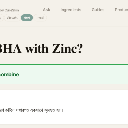
Ask
Ingredients
Guides
Produc
by CureSkin
்
తెలుగు
বাংলা
मराठी
BHA with Zinc?
 combine
রীকরণ রুটিনে সাধারণত একসাথে ব্যবহৃত হয়।