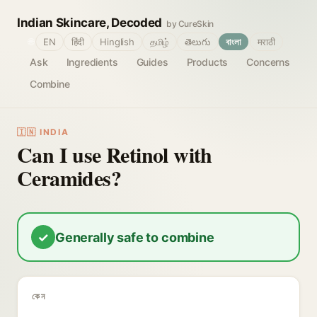
Indian Skincare, Decoded
by CureSkin
🌐
EN
हिंदी
Hinglish
தமிழ்
తెలుగు
বাংলা
मराठी
Ask
Ingredients
Guides
Products
Concerns
Combine
🇮🇳 INDIA
Can I use Retinol with
Ceramides?
✓
Generally safe to combine
কেন