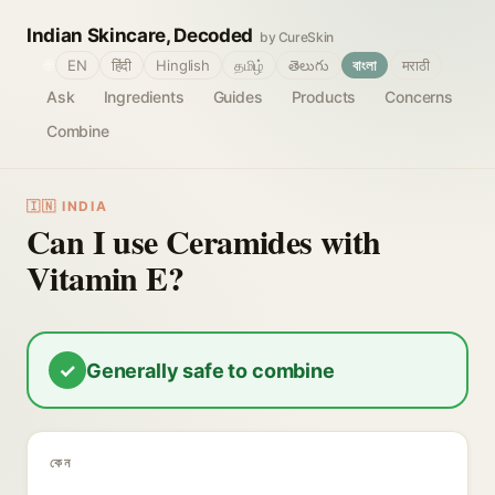
Indian Skincare, Decoded
by CureSkin
🌐
EN
हिंदी
Hinglish
தமிழ்
తెలుగు
বাংলা
मराठी
Ask
Ingredients
Guides
Products
Concerns
Combine
🇮🇳 INDIA
Can I use Ceramides with
Vitamin E?
✓
Generally safe to combine
কেন