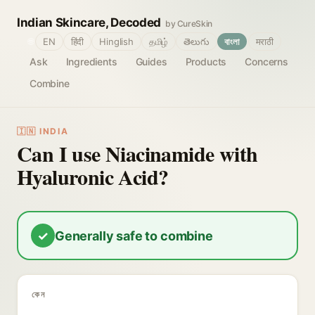
Indian Skincare, Decoded
by CureSkin
🌐
EN
हिंदी
Hinglish
தமிழ்
తెలుగు
বাংলা
मराठी
Ask
Ingredients
Guides
Products
Concerns
Combine
🇮🇳 INDIA
Can I use Niacinamide with
Hyaluronic Acid?
✓
Generally safe to combine
কেন