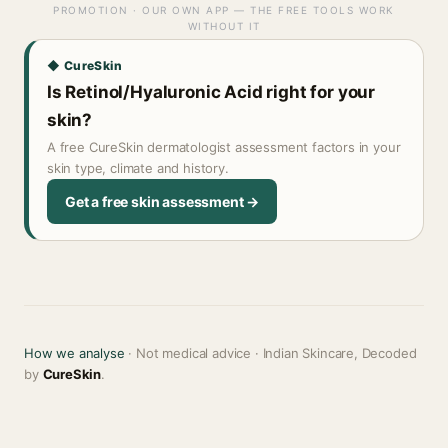
PROMOTION · OUR OWN APP — THE FREE TOOLS WORK
WITHOUT IT
◆ CureSkin
Is Retinol/Hyaluronic Acid right for your
skin?
A free CureSkin dermatologist assessment factors in your
skin type, climate and history.
Get a free skin assessment →
How we analyse
· Not medical advice · Indian Skincare, Decoded
by
CureSkin
.