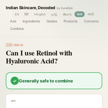
Indian Skincare, Decoded
by CureSkin
🌐
EN
हिंदी
Hinglish
தமிழ்
తెలుగు
বাংলা
मराठी
Ask
Ingredients
Guides
Products
Concerns
Combine
🇮🇳 INDIA
Can I use Retinol with
Hyaluronic Acid?
✓
Generally safe to combine
কেন