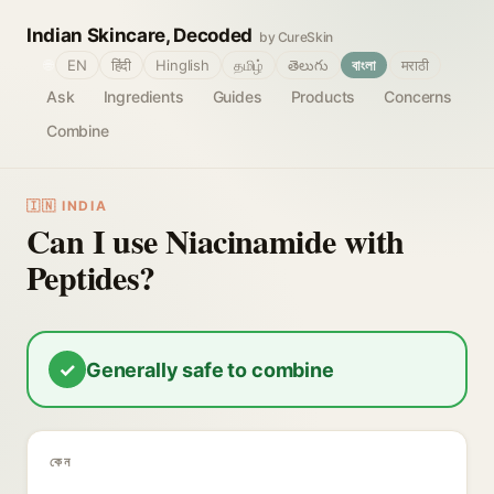
Indian Skincare, Decoded
by CureSkin
🌐
EN
हिंदी
Hinglish
தமிழ்
తెలుగు
বাংলা
मराठी
Ask
Ingredients
Guides
Products
Concerns
Combine
🇮🇳 INDIA
Can I use Niacinamide with
Peptides?
✓
Generally safe to combine
কেন