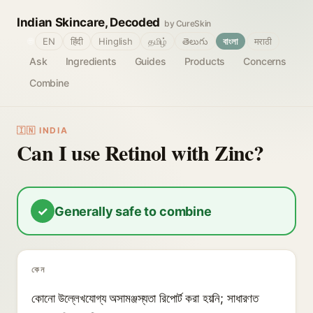
Indian Skincare, Decoded
by CureSkin
🌐
EN
हिंदी
Hinglish
தமிழ்
తెలుగు
বাংলা
मराठी
Ask
Ingredients
Guides
Products
Concerns
Combine
🇮🇳 INDIA
Can I use Retinol with Zinc?
✓
Generally safe to combine
কেন
কোনো উল্লেখযোগ্য অসামঞ্জস্যতা রিপোর্ট করা হয়নি; সাধারণত