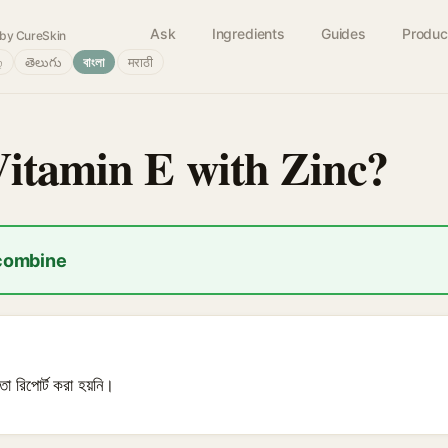
Ask
Ingredients
Guides
Produc
by CureSkin
்
తెలుగు
বাংলা
मराठी
Vitamin E with Zinc?
 combine
তা রিপোর্ট করা হয়নি।