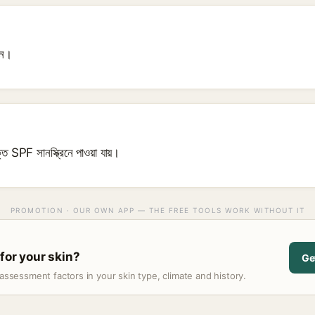
ুন।
 SPF সানস্ক্রিনে পাওয়া যায়।
PROMOTION · OUR OWN APP — THE FREE TOOLS WORK WITHOUT IT
 for your skin?
Ge
assessment factors in your skin type, climate and history.