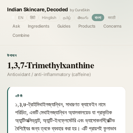
Indian Skincare, Decoded
by CureSkin
🌐
EN
हिंदी
Hinglish
தமிழ்
తెలుగు
বাংলা
मराठी
Ask
Ingredients
Guides
Products
Concerns
Combine
উপাদান
1,3,7-Trimethylxanthine
Antioxidant / anti-inflammatory (caffeine)
এটি কী
১,३,७-ট্রাইমিথাইলজ্যান্থিন, সাধারণত ক্যাফেইন নামে
পরিচিত, একটি মেথাইলজ্যান্থিন অ্যালকালয়েড যা প্রাকৃতিক
অ্যান্টিঅক্সিড্যান্ট, অ্যান্টি-ইনফ্লেমেটরি এবং ভ্যাসোকনস্ট্রিক্টিভ
বৈশিষ্ট্যের জন্য ত্বকে ব্যবহার করা হয়। এটি প্রায়শই ফুলাভাব