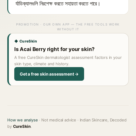
র্যাডিক্যালগুলি নিরপেক্ষ করতে সহায়তা করতে পারে।
PROMOTION · OUR OWN APP — THE FREE TOOLS WORK
WITHOUT IT
◆ CureSkin
Is Acai Berry right for your skin?
A free CureSkin dermatologist assessment factors in your
skin type, climate and history.
Get a free skin assessment →
How we analyse
· Not medical advice · Indian Skincare, Decoded
by
CureSkin
.