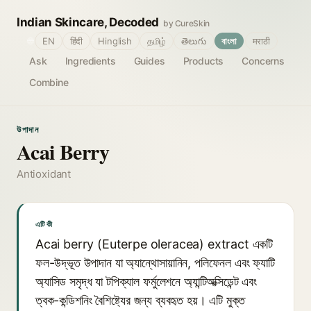
Indian Skincare, Decoded
by CureSkin
🌐
EN
हिंदी
Hinglish
தமிழ்
తెలుగు
বাংলা
मराठी
Ask
Ingredients
Guides
Products
Concerns
Combine
উপাদান
Acai Berry
Antioxidant
এটি কী
Acai berry (Euterpe oleracea) extract একটি
ফল-উদ্ভূত উপাদান যা অ্যান্থোসায়ানিন, পলিফেনল এবং ফ্যাটি
অ্যাসিড সমৃদ্ধ যা টপিক্যাল ফর্মুলেশনে অ্যান্টিঅক্সিডেন্ট এবং
ত্বক-কন্ডিশনিং বৈশিষ্ট্যের জন্য ব্যবহৃত হয়। এটি মুক্ত