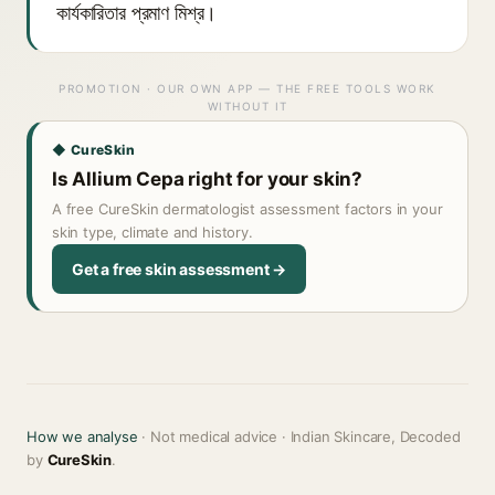
কার্যকারিতার প্রমাণ মিশ্র।
PROMOTION · OUR OWN APP — THE FREE TOOLS WORK
WITHOUT IT
◆ CureSkin
Is Allium Cepa right for your skin?
A free CureSkin dermatologist assessment factors in your
skin type, climate and history.
Get a free skin assessment →
How we analyse
· Not medical advice · Indian Skincare, Decoded
by
CureSkin
.