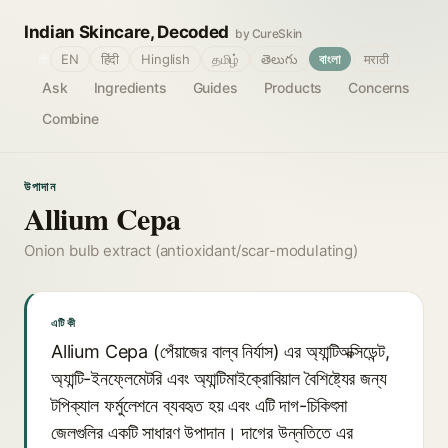
Indian Skincare, Decoded
by CureSkin
🌐
EN
हिंदी
Hinglish
தமிழ்
తెలుగు
বাংলা
मराठी
Ask
Ingredients
Guides
Products
Concerns
Combine
উপাদান
Allium Cepa
Onion bulb extract (antioxidant/scar-modulating)
এটি কী
Allium Cepa (পেঁয়াজের বাল্ব নির্যাস) এর অ্যান্টিঅক্সিডেন্ট,
অ্যান্টি-ইনফ্লেমেটরি এবং অ্যান্টিমাইক্রোবিয়াল বৈশিষ্ট্যের জন্য
টপিক্যাল ফর্মুলেশনে ব্যবহৃত হয় এবং এটি দাগ-চিকিৎসা
জেলগুলির একটি সাধারণ উপাদান। দাগের উন্নতিতে এর