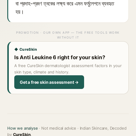
বা প্রদাহ-প্রবণ ত্বকের লক্ষ্য করে এমন ফর্মুলেশনে ব্যবহৃত
হয়।
PROMOTION · OUR OWN APP — THE FREE TOOLS WORK
WITHOUT IT
◆ CureSkin
Is Anti Leukine 6 right for your skin?
A free CureSkin dermatologist assessment factors in your
skin type, climate and history.
Get a free skin assessment →
How we analyse
· Not medical advice · Indian Skincare, Decoded
by
CureSkin
.