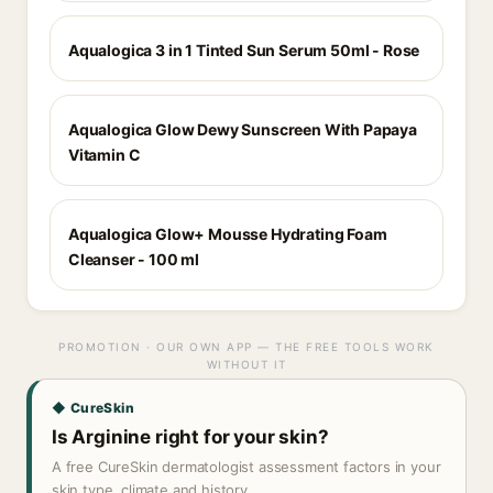
Aqualogica 3 in 1 Tinted Sun Serum 50ml - Rose
Aqualogica Glow Dewy Sunscreen With Papaya
Vitamin C
Aqualogica Glow+ Mousse Hydrating Foam
Cleanser - 100 ml
PROMOTION · OUR OWN APP — THE FREE TOOLS WORK
WITHOUT IT
◆ CureSkin
Is Arginine right for your skin?
A free CureSkin dermatologist assessment factors in your
skin type, climate and history.