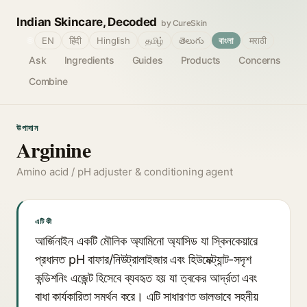
Indian Skincare, Decoded
by CureSkin
🌐
EN
हिंदी
Hinglish
தமிழ்
తెలుగు
বাংলা
मराठी
Ask
Ingredients
Guides
Products
Concerns
Combine
উপাদান
Arginine
Amino acid / pH adjuster & conditioning agent
এটি কী
আর্জিনাইন একটি মৌলিক অ্যামিনো অ্যাসিড যা স্কিনকেয়ারে
প্রধানত pH বাফার/নিউট্রালাইজার এবং হিউমেক্ট্যান্ট-সদৃশ
কন্ডিশনিং এজেন্ট হিসেবে ব্যবহৃত হয় যা ত্বকের আর্দ্রতা এবং
বাধা কার্যকারিতা সমর্থন করে। এটি সাধারণত ভালভাবে সহনীয়