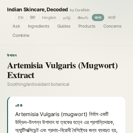
Indian Skincare, Decoded
by CureSkin
🌐
EN
हिंदी
Hinglish
தமிழ்
తెలుగు
বাংলা
मराठी
Ask
Ingredients
Guides
Products
Concerns
Combine
উপাদান
Artemisia Vulgaris (Mugwort)
Extract
Soothing/antioxidant botanical
এটি কী
Artemisia Vulgaris (mugwort) নির্যাস একটি
উদ্ভিদ-উৎপন্ন উপাদান যা ত্বকের যত্নে এর প্রশান্তিদায়ক,
অ্যান্টিঅক্সিডেন্ট এবং প্রদাহ-বিরোধী বৈশিষ্ট্যের জন্য ব্যবহৃত হয়,