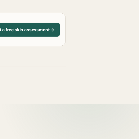
t a free skin assessment →