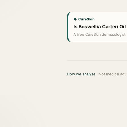
◆ CureSkin
Is Boswellia Carteri Oil
A free CureSkin dermatologist 
How we analyse
· Not medical adv