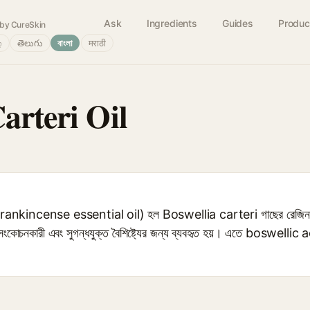
Ask
Ingredients
Guides
Produc
by CureSkin
்
తెలుగు
বাংলা
मराठी
arteri Oil
ankincense essential oil) হল Boswellia carteri গাছের রেজিন থে
, সংকোচনকারী এবং সুগন্ধযুক্ত বৈশিষ্ট্যের জন্য ব্যবহৃত হয়। এতে boswell