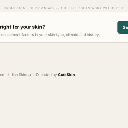
PROMOTION · OUR OWN APP — THE FREE TOOLS WORK WITHOUT IT
 right for your skin?
Ge
assessment factors in your skin type, climate and history.
ice · Indian Skincare, Decoded by
CureSkin
.