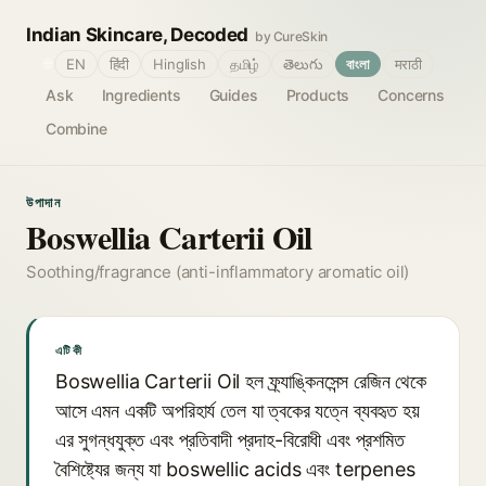
Indian Skincare, Decoded
by CureSkin
🌐
EN
हिंदी
Hinglish
தமிழ்
తెలుగు
বাংলা
मराठी
Ask
Ingredients
Guides
Products
Concerns
Combine
উপাদান
Boswellia Carterii Oil
Soothing/fragrance (anti-inflammatory aromatic oil)
এটি কী
Boswellia Carterii Oil হল ফ্র্যাঙ্কিনসেন্স রেজিন থেকে
আসে এমন একটি অপরিহার্য তেল যা ত্বকের যত্নে ব্যবহৃত হয়
এর সুগন্ধযুক্ত এবং প্রতিবাদী প্রদাহ-বিরোধী এবং প্রশমিত
বৈশিষ্ট্যের জন্য যা boswellic acids এবং terpenes