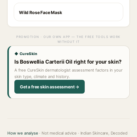
Wild Rose Face Mask
PROMOTION · OUR OWN APP — THE FREE TOOLS WORK
WITHOUT IT
◆ CureSkin
Is Boswellia Carterii Oil right for your skin?
A free CureSkin dermatologist assessment factors in your
skin type, climate and history.
Get a free skin assessment →
How we analyse
· Not medical advice · Indian Skincare, Decoded