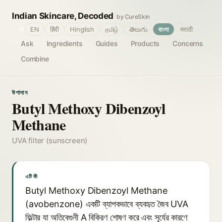
Indian Skincare, Decoded
by CureSkin
🌐
EN
हिंदी
Hinglish
தமிழ்
తెలుగు
বাংলা
मराठी
Ask
Ingredients
Guides
Products
Concerns
Combine
উপাদান
Butyl Methoxy Dibenzoyl
Methane
UVA filter (sunscreen)
এটি কী
Butyl Methoxy Dibenzoyl Methane
(avobenzone) একটি ব্যাপকভাবে ব্যবহৃত জৈব UVA
ফিল্টার যা অতিবেগুনী A বিকিরণ শোষণ করে এবং সূর্যের কারণে