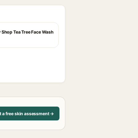
 Shop Tea Tree Face Wash
t a free skin assessment →