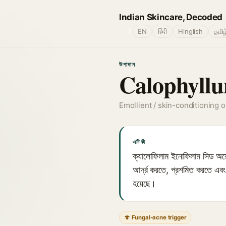
Indian Skincare, Decoded
🌐
EN
हिंदी
Hinglish
தமிழ
উপাদান
Calophyllu
Emollient / skin-conditioning oi
এটি কী
ক্যালোফিলাম ইনোফিলাম সিড অয়েল
আর্দ্র করতে, প্রশমিত করতে এবং 
হয়েছে।
🍄 Fungal-acne trigger