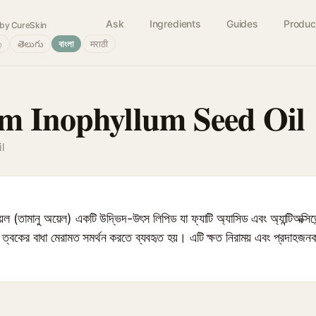
Ask
Ingredients
Guides
Produc
by CureSkin
்
తెలుగు
বাংলা
मराठी
m Inophyllum Seed Oil
l
 (তামানু অয়েল) একটি উদ্ভিদ-উৎস লিপিড যা ফ্যাটি অ্যাসিড এবং অ্যান্টিঅক্সিড
ত্বকের বাধা মেরামত সমর্থন করতে ব্যবহৃত হয়। এটি ক্ষত নিরাময় এবং প্রদাহজন