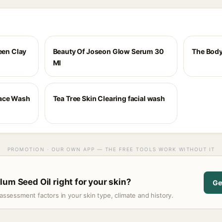
een Clay
Beauty Of Joseon Glow Serum 30
The Body
Ml
Face Wash
Tea Tree Skin Clearing facial wash
PROMOTION · OUR OWN APP — THE FREE TOOLS WORK WITHOUT IT
lum Seed Oil right for your skin?
Ge
assessment factors in your skin type, climate and history.