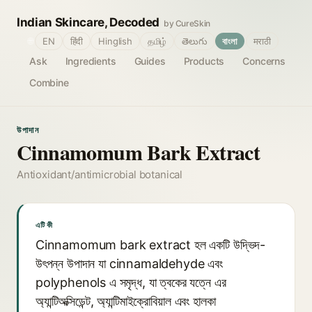
Indian Skincare, Decoded
by CureSkin
🌐
EN
हिंदी
Hinglish
தமிழ்
తెలుగు
বাংলা
मराठी
Ask
Ingredients
Guides
Products
Concerns
Combine
উপাদান
Cinnamomum Bark Extract
Antioxidant/antimicrobial botanical
এটি কী
Cinnamomum bark extract হল একটি উদ্ভিদ-
উৎপন্ন উপাদান যা cinnamaldehyde এবং
polyphenols এ সমৃদ্ধ, যা ত্বকের যত্নে এর
অ্যান্টিঅক্সিডেন্ট, অ্যান্টিমাইক্রোবিয়াল এবং হালকা