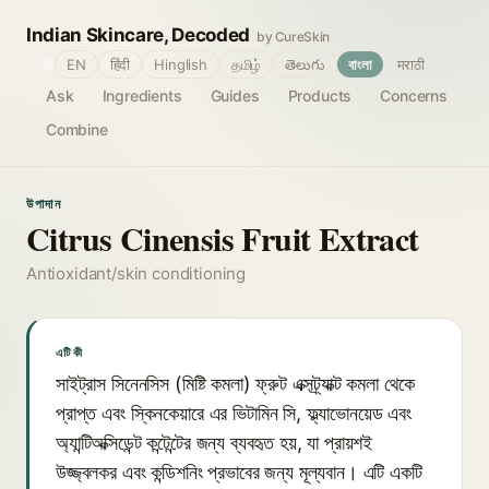
Indian Skincare, Decoded
by CureSkin
🌐
EN
हिंदी
Hinglish
தமிழ்
తెలుగు
বাংলা
मराठी
Ask
Ingredients
Guides
Products
Concerns
Combine
উপাদান
Citrus Cinensis Fruit Extract
Antioxidant/skin conditioning
এটি কী
সাইট্রাস সিনেনসিস (মিষ্টি কমলা) ফ্রুট এক্সট্র্যাক্ট কমলা থেকে
প্রাপ্ত এবং স্কিনকেয়ারে এর ভিটামিন সি, ফ্ল্যাভোনয়েড এবং
অ্যান্টিঅক্সিডেন্ট কন্টেন্টের জন্য ব্যবহৃত হয়, যা প্রায়শই
উজ্জ্বলকর এবং কন্ডিশনিং প্রভাবের জন্য মূল্যবান। এটি একটি