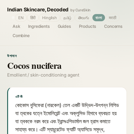
Indian Skincare, Decoded
by CureSkin
🌐
EN
हिंदी
Hinglish
தமிழ்
తెలుగు
বাংলা
मराठी
Ask
Ingredients
Guides
Products
Concerns
Combine
উপাদান
Cocos nucifera
Emollient / skin-conditioning agent
এটি কী
কোকোস নুসিফেরা (নারকেল) তেল একটি উদ্ভিদ-উৎপন্ন লিপিড
যা ত্বকের যত্নে ইমোলিয়েন্ট এবং অক্লুসিভ হিসাবে ব্যবহৃত হয়
যা ত্বককে নরম করে এবং ট্রান্সএপিডার্মাল জল হ্রাস কমাতে
সাহায্য করে। এটি স্যাচুরেটেড ফ্যাটি অ্যাসিডে সমৃদ্ধ,