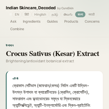
Indian Skincare, Decoded
by CureSkin
🌐
EN
हिंदी
Hinglish
தமிழ்
తెలుగు
বাংলা
मराठी
Ask
Ingredients
Guides
Products
Concerns
Combine
উপাদান
Crocus Sativus (Kesar) Extract
Brightening/antioxidant botanical extract
এটি কী
ক্রোকাস সেটিভাস (জাফরান/কেসর) নির্যাস একটি উদ্ভিদ-
উৎপন্ন উপাদান যা ক্যারোটিনয়েড (ক্রোসিন, ক্রোসেটিন),
সাফরানাল এবং ফ্ল্যাভোনয়েড সমৃদ্ধ যা স্কিনকেয়ারে
অ্যান্টিঅক্সিডেন্ট, অ্যান্টি-ইনফ্লামেটরি এবং স্কিন-ব্রাইটেনিং