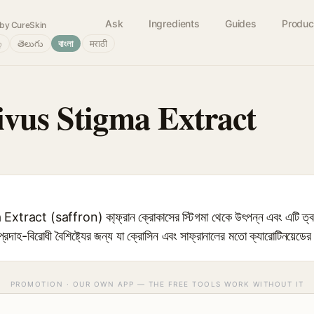
Ask
Ingredients
Guides
Produc
by CureSkin
்
తెలుగు
বাংলা
मराठी
ivus Stigma Extract
ct (saffron) কা্‌ফ্রান ক্রোকাসের স্টিগমা থেকে উৎপন্ন এবং এটি ত্বকে
বং প্রদাহ-বিরোধী বৈশিষ্ট্যের জন্য যা ক্রোসিন এবং সাফ্রানালের মতো ক্যারোটিনয়েডের 
PROMOTION · OUR OWN APP — THE FREE TOOLS WORK WITHOUT IT