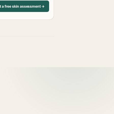
t a free skin assessment →