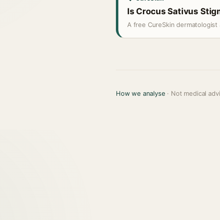
Is Crocus Sativus Stigm
A free CureSkin dermatologist 
How we analyse
· Not medical adv