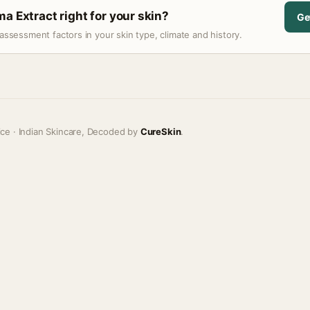
a Extract right for your skin?
Ge
assessment factors in your skin type, climate and history.
ice · Indian Skincare, Decoded by
CureSkin
.