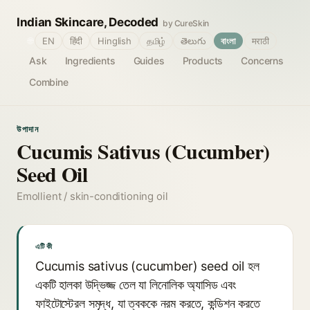
Indian Skincare, Decoded
by CureSkin
🌐
EN
हिंदी
Hinglish
தமிழ்
తెలుగు
বাংলা
मराठी
Ask
Ingredients
Guides
Products
Concerns
Combine
উপাদান
Cucumis Sativus (Cucumber)
Seed Oil
Emollient / skin-conditioning oil
এটি কী
Cucumis sativus (cucumber) seed oil হল
একটি হালকা উদ্ভিজ্জ তেল যা লিনোলিক অ্যাসিড এবং
ফাইটোস্টেরল সমৃদ্ধ, যা ত্বককে নরম করতে, কন্ডিশন করতে