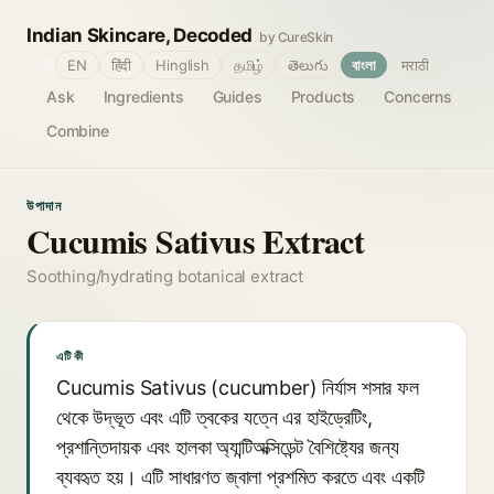
Indian Skincare, Decoded
by CureSkin
🌐
EN
हिंदी
Hinglish
தமிழ்
తెలుగు
বাংলা
मराठी
Ask
Ingredients
Guides
Products
Concerns
Combine
উপাদান
Cucumis Sativus Extract
Soothing/hydrating botanical extract
এটি কী
Cucumis Sativus (cucumber) নির্যাস শসার ফল
থেকে উদ্ভূত এবং এটি ত্বকের যত্নে এর হাইড্রেটিং,
প্রশান্তিদায়ক এবং হালকা অ্যান্টিঅক্সিডেন্ট বৈশিষ্ট্যের জন্য
ব্যবহৃত হয়। এটি সাধারণত জ্বালা প্রশমিত করতে এবং একটি