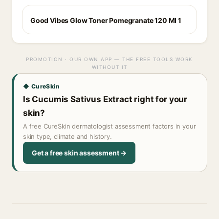
Good Vibes Glow Toner Pomegranate 120 Ml 1
PROMOTION · OUR OWN APP — THE FREE TOOLS WORK
WITHOUT IT
◆ CureSkin
Is Cucumis Sativus Extract right for your
skin?
A free CureSkin dermatologist assessment factors in your
skin type, climate and history.
Get a free skin assessment →