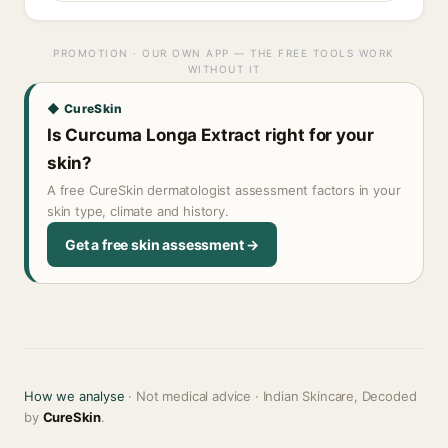
PROMOTION · OUR OWN APP — THE FREE TOOLS WORK
WITHOUT IT
◆ CureSkin
Is Curcuma Longa Extract right for your
skin?
A free CureSkin dermatologist assessment factors in your
skin type, climate and history.
Get a free skin assessment →
How we analyse
· Not medical advice · Indian Skincare, Decoded
by
CureSkin
.