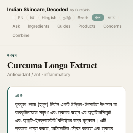
Indian Skincare, Decoded
by CureSkin
🌐
EN
हिंदी
Hinglish
தமிழ்
తెలుగు
বাংলা
मराठी
Ask
Ingredients
Guides
Products
Concerns
Combine
উপাদান
Curcuma Longa Extract
Antioxidant / anti-inflammatory
এটি কী
কুরকুমা লোঙ্গা (হলুদ) নির্যাস একটি উদ্ভিদ-উৎসারিত উপাদান যা
কারকুমিনয়েডে সমৃদ্ধ এবং ত্বকের যত্নে এর অ্যান্টিঅক্সিডেন্ট
এবং অ্যান্টি-ইনফ্লামেটরি বৈশিষ্ট্যের জন্য মূল্যবান। এটি
ত্বককে শান্ত করতে, অক্সিডেটিভ স্ট্রেস কমাতে এবং ত্বকের