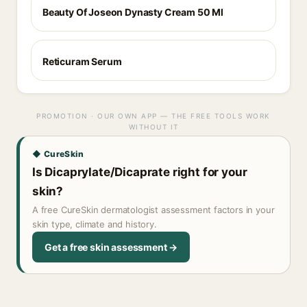
Beauty Of Joseon Dynasty Cream 50 Ml
Reticuram Serum
PROMOTION · OUR OWN APP — THE FREE TOOLS WORK
WITHOUT IT
◆ CureSkin
Is Dicaprylate/Dicaprate right for your
skin?
A free CureSkin dermatologist assessment factors in your
skin type, climate and history.
Get a free skin assessment →