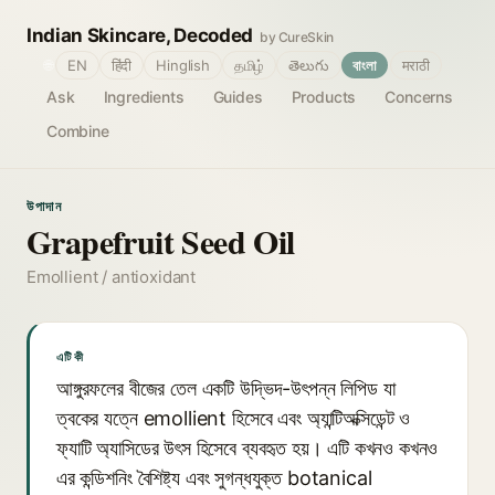
Indian Skincare, Decoded
by CureSkin
🌐
EN
हिंदी
Hinglish
தமிழ்
తెలుగు
বাংলা
मराठी
Ask
Ingredients
Guides
Products
Concerns
Combine
উপাদান
Grapefruit Seed Oil
Emollient / antioxidant
এটি কী
আঙ্গুরফলের বীজের তেল একটি উদ্ভিদ-উৎপন্ন লিপিড যা
ত্বকের যত্নে emollient হিসেবে এবং অ্যান্টিঅক্সিডেন্ট ও
ফ্যাটি অ্যাসিডের উৎস হিসেবে ব্যবহৃত হয়। এটি কখনও কখনও
এর কন্ডিশনিং বৈশিষ্ট্য এবং সুগন্ধযুক্ত botanical