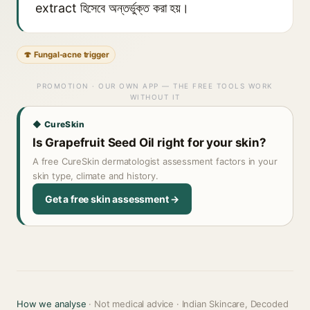
extract হিসেবে অন্তর্ভুক্ত করা হয়।
🍄 Fungal-acne trigger
PROMOTION · OUR OWN APP — THE FREE TOOLS WORK
WITHOUT IT
◆ CureSkin
Is Grapefruit Seed Oil right for your skin?
A free CureSkin dermatologist assessment factors in your
skin type, climate and history.
Get a free skin assessment →
How we analyse
· Not medical advice · Indian Skincare, Decoded