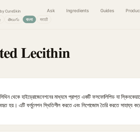
Ask
Ingredients
Guides
Produc
by CureSkin
்
తెలుగు
বাংলা
मराठी
ed Lecithin
িথিন থেকে হাইড্রোজেনেশনের মাধ্যমে প্রাপ্ত একটি ফসফোলিপিড যা স্কিনকেয়ারে 
ব্যবহৃত হয়। এটি ফর্মুলেশন স্থিতিশীল করতে এবং লিপোজোম তৈরি করতে সাহায্য কর