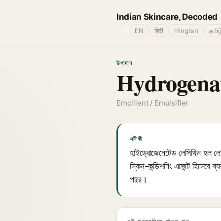
Indian Skincare, Decoded
🌐
EN
हिंदी
Hinglish
தமிழ
উপাদান
Hydrogenat
Emollient / Emulsifier
এটি কী
হাইড্রোজেনেটেড লেসিথিন হল লেস
স্কিন-কন্ডিশনিং এজেন্ট হিসেবে 
পারে।