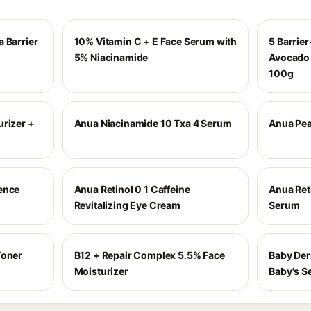
 Barrier
10% Vitamin C + E Face Serum with
5 Barrier
5% Niacinamide
Avocado 
100g
urizer +
Anua Niacinamide 10 Txa 4 Serum
Anua Pea
ence
Anua Retinol 0 1 Caffeine
Anua Ret
Revitalizing Eye Cream
Serum
Toner
B12 + Repair Complex 5.5% Face
Baby Der
Moisturizer
Baby's Se