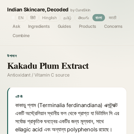
Indian Skincare, Decoded
by CureSkin
🌐
EN
हिंदी
Hinglish
தமிழ்
తెలుగు
বাংলা
मराठी
Ask
Ingredients
Guides
Products
Concerns
Combine
উপাদান
Kakadu Plum Extract
Antioxidant / Vitamin C source
এটি কী
কাকাডু প্লাম (Terminalia ferdinandiana) এক্সট্র্যাক্ট
একটি অস্ট্রেলিয়ান স্থানীয় ফল থেকে প্রাপ্ত যা ভিটামিন সি এর
সর্বোচ্চ প্রাকৃতিক ঘনত্বের একটির জন্য মূল্যবান, সাথে
ellagic acid এবং অন্যান্য polyphenols রয়েছে।