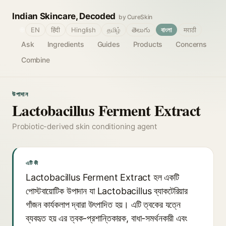
Indian Skincare, Decoded
by CureSkin
🌐
EN
हिंदी
Hinglish
தமிழ்
తెలుగు
বাংলা
मराठी
Ask
Ingredients
Guides
Products
Concerns
Combine
উপাদান
Lactobacillus Ferment Extract
Probiotic-derived skin conditioning agent
এটি কী
Lactobacillus Ferment Extract হল একটি
পোস্টবায়োটিক উপাদান যা Lactobacillus ব্যাকটেরিয়ার
গাঁজন কার্যকলাপ দ্বারা উৎপাদিত হয়। এটি ত্বকের যত্নে
ব্যবহৃত হয় এর ত্বক-প্রশান্তিকারক, বাধা-সমর্থনকারী এবং