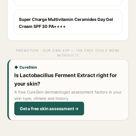
Super Charge Multivitamin Ceramides Day Gel
Cream SPF 30 PA++++
PROMOTION · OUR OWN APP — THE FREE TOOLS WORK
WITHOUT IT
◆ CureSkin
Is Lactobacillus Ferment Extract right for
your skin?
A free CureSkin dermatologist assessment factors in your
skin type, climate and history.
Get a free skin assessment →