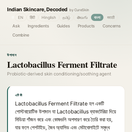
Indian Skincare, Decoded
by CureSkin
🌐
EN
हिंदी
Hinglish
தமிழ்
తెలుగు
বাংলা
मराठी
Ask
Ingredients
Guides
Products
Concerns
Combine
উপাদান
Lactobacillus Ferment Filtrate
Probiotic-derived skin conditioning/soothing agent
এটি কী
Lactobacillus Ferment Filtrate হল একটি
পোস্টবায়োটিক উপাদান যা Lactobacillus ব্যাকটেরিয়া দিয়ে
মিডিয়া গাঁজন করে এবং কোষগুলি অপসারণ করে তৈরি করা হয়,
যার ফলে পেপটাইড, জৈব অ্যাসিড এবং মেটাবোলাইটে সমৃদ্ধ