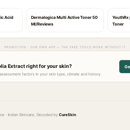
ic Acid
Dermalogica Multi Active Toner 50
YouthRx 
Ml/Reviews
Toner
PROMOTION · OUR OWN APP — THE FREE TOOLS WORK WITHOUT IT
ia Extract right for your skin?
Ge
assessment factors in your skin type, climate and history.
ice · Indian Skincare, Decoded by
CureSkin
.