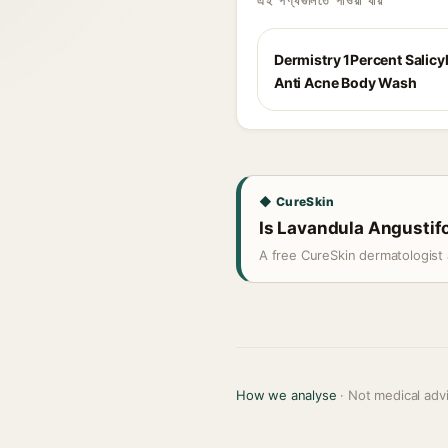
এই পণ্যগুলিতে পাওয়া যায়
Dermistry 1Percent Salicyl
Anti Acne Body Wash
◆ CureSkin
Is Lavandula Angustifol
A free CureSkin dermatologist 
How we analyse
· Not medical adv