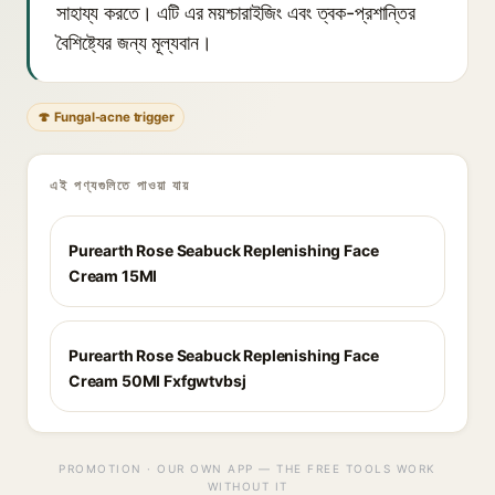
সাহায্য করতে। এটি এর ময়শ্চারাইজিং এবং ত্বক-প্রশান্তির
বৈশিষ্ট্যের জন্য মূল্যবান।
🍄 Fungal-acne trigger
এই পণ্যগুলিতে পাওয়া যায়
Purearth Rose Seabuck Replenishing Face
Cream 15Ml
Purearth Rose Seabuck Replenishing Face
Cream 50Ml Fxfgwtvbsj
PROMOTION · OUR OWN APP — THE FREE TOOLS WORK
WITHOUT IT