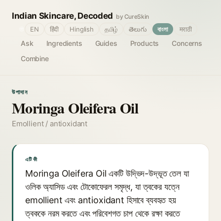
Indian Skincare, Decoded
by CureSkin
🌐
EN
हिंदी
Hinglish
தமிழ்
తెలుగు
বাংলা
मराठी
Ask
Ingredients
Guides
Products
Concerns
Combine
উপাদান
Moringa Oleifera Oil
Emollient / antioxidant
এটি কী
Moringa Oleifera Oil একটি উদ্ভিদ-উদ্ভূত তেল যা
ওলিক অ্যাসিড এবং টোকোফেরল সমৃদ্ধ, যা ত্বকের যত্নে
emollient এবং antioxidant হিসাবে ব্যবহৃত হয়
ত্বককে নরম করতে এবং পরিবেশগত চাপ থেকে রক্ষা করতে