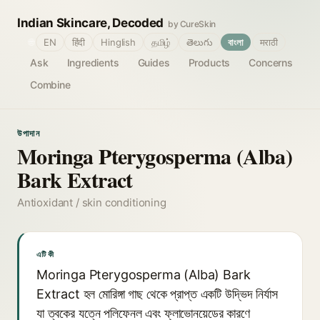
Indian Skincare, Decoded
by CureSkin
🌐
EN
हिंदी
Hinglish
தமிழ்
తెలుగు
বাংলা
मराठी
Ask
Ingredients
Guides
Products
Concerns
Combine
উপাদান
Moringa Pterygosperma (Alba)
Bark Extract
Antioxidant / skin conditioning
এটি কী
Moringa Pterygosperma (Alba) Bark
Extract হল মোরিঙ্গা গাছ থেকে প্রাপ্ত একটি উদ্ভিদ নির্যাস
যা ত্বকের যত্নে পলিফেনল এবং ফ্লাভোনয়েডের কারণে