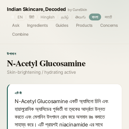
Indian Skincare, Decoded
by CureSkin
🌐
EN
हिंदी
Hinglish
தமிழ்
తెలుగు
বাংলা
मराठी
Ask
Ingredients
Guides
Products
Concerns
Combine
উপাদান
N-Acetyl Glucosamine
Skin-brightening / hydrating active
এটি কী
N-Acetyl Glucosamine একটি অ্যামিনো চিনি এবং
হায়ালুরোনিক অ্যাসিডের পূর্ববর্তী যা ত্বকের আর্দ্রতা উন্নত
করতে এবং মেলানিন উৎপাদন রোধ করে অসমান রঙ কমাতে
সাহায্য করে। এটি প্রায়শই niacinamide এর সাথে