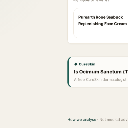
এই পণ্যগুলিতে পাওয়া যায়
Purearth Rose Seabuck
Replenishing Face Cream
◆ CureSkin
Is Ocimum Sanctum (Tul
A free CureSkin dermatologist 
How we analyse
· Not medical adv