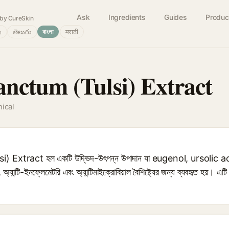
Ask
Ingredients
Guides
Produc
by CureSkin
்
తెలుగు
বাংলা
मराठी
ctum (Tulsi) Extract
nical
xtract হল একটি উদ্ভিদ-উৎপন্ন উপাদান যা eugenol, ursolic ac
ট, অ্যান্টি-ইনফ্লেমেটরি এবং অ্যান্টিমাইক্রোবিয়াল বৈশিষ্ট্যের জন্য ব্যবহৃত হয়। এট