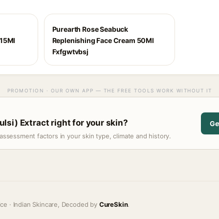
Purearth Rose Seabuck
 15Ml
Replenishing Face Cream 50Ml
Fxfgwtvbsj
PROMOTION · OUR OWN APP — THE FREE TOOLS WORK WITHOUT IT
si) Extract right for your skin?
Ge
assessment factors in your skin type, climate and history.
ice · Indian Skincare, Decoded by
CureSkin
.