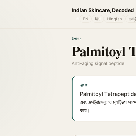
Indian Skincare, Decoded
🌐
EN
हिंदी
Hinglish
தமிழ
উপাদান
Palmitoyl 
Anti-aging signal peptide
এটি কী
Palmitoyl Tetrapeptide (য
এবং এক্সট্রাসেলুলার ম্যাট্রিক্স স
করে।