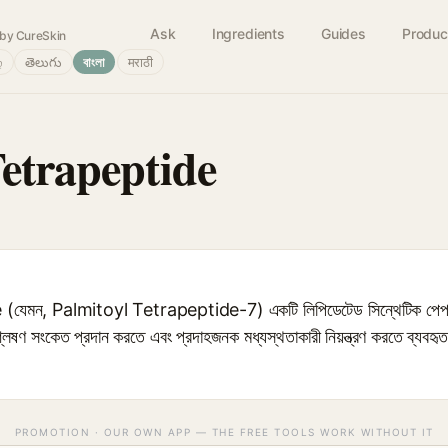
Ask
Ingredients
Guides
Produc
by CureSkin
்
తెలుగు
বাংলা
मराठी
Tetrapeptide
েমন, Palmitoyl Tetrapeptide-7) একটি লিপিডেটেড সিন্থেটিক পেপটাই
ংশ্লেষণ সংকেত প্রদান করতে এবং প্রদাহজনক মধ্যস্থতাকারী নিয়ন্ত্রণ করতে ব্যবহৃত হয়
PROMOTION · OUR OWN APP — THE FREE TOOLS WORK WITHOUT IT