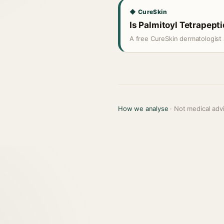
◆ CureSkin
Is Palmitoyl Tetrapepti
A free CureSkin dermatologist 
How we analyse
· Not medical adv